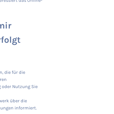
ressiert das Online-
mir
folgt
 die für die
ren
g oder Nutzung Sie
werk über die
ungen informiert.