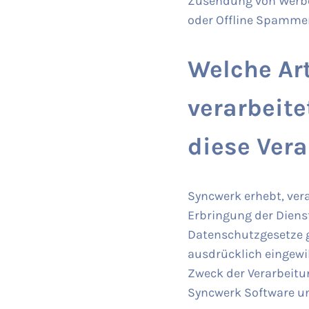
Zusendung von Werbei
oder Offline Spammer
Welche Ar
verarbeit
diese Ver
Syncwerk erhebt, ver
Erbringung der Diens
Datenschutzgesetze g
ausdrücklich eingewil
Zweck der Verarbeitun
Syncwerk Software u