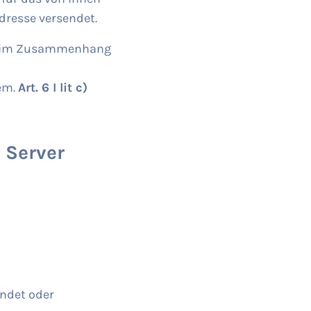
dresse versendet.
en im Zusammenhang
gem.
Art. 6 I lit c)
 Server
endet oder