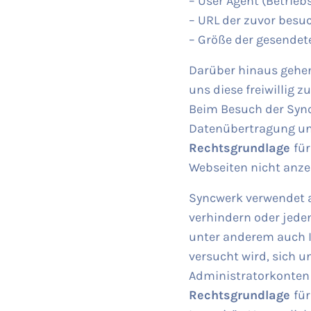
– User Agent (Betrieb
– URL der zuvor besu
– Größe der gesendet
Darüber hinaus gehen
uns diese freiwillig 
Beim Besuch der Sync
Datenübertragung und
Rechtsgrundlage
für
Webseiten nicht anze
Syncwerk verwendet a
verhindern oder jeden
unter anderem auch I
versucht wird, sich u
Administratorkonten 
Rechtsgrundlage
für