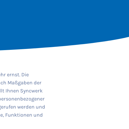
r ernst. Die
nach Maßgaben der
llt Ihnen Syncwerk
 personenbezogener
bgerufen werden und
te, Funktionen und